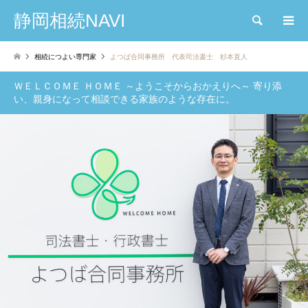
静岡相続NAVI
検索
相続につよい専門家
よつば合同事務所 代表司法書士 杉本直人
ＷＥＬＣＯＭＥ ＨＯＭＥ ～ようこそからおかえりへ～ 寄り添
い、親身になって相談できる家族のような存在に。