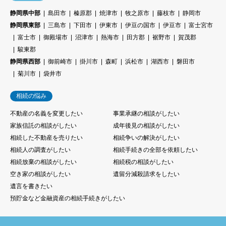
静岡県中部
島田市
榛原郡
焼津市
牧之原市
藤枝市
静岡市
静岡県東部
三島市
下田市
伊東市
伊豆の国市
伊豆市
富士宮市
富士市
御殿場市
沼津市
熱海市
田方郡
裾野市
賀茂郡
駿東郡
静岡県西部
御前崎市
掛川市
森町
浜松市
湖西市
磐田市
菊川市
袋井市
相続の悩み
不動産の名義を変更したい
事業承継の相談がしたい
家族信託の相談がしたい
成年後見の相談がしたい
相続した不動産を売りたい
相続争いの解決がしたい
相続人の調査がしたい
相続手続きの全部を依頼したい
相続放棄の相談がしたい
相続税の相談がしたい
空き家の相談がしたい
遺留分減殺請求をしたい
遺言を書きたい
預貯金など金融資産の相続手続きがしたい